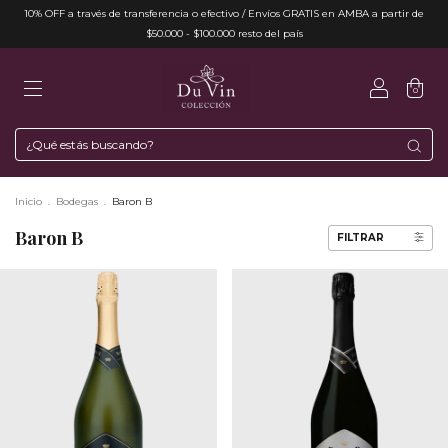
10% OFF a través de transferencia o efectivo / Envíos GRATIS en AMBA a partir de
$50.000 - $100.000 resto del país
0
Inicio
.
Bodegas
.
Baron B
Baron B
FILTRAR