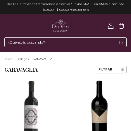
10% OFF a través de transferencia o efectivo / Envíos GRATIS en AMBA a partir de
$50.000 - $100.000 resto del país
0
Inicio
.
Bodegas
.
GARAVAGLIA
GARAVAGLIA
FILTRAR