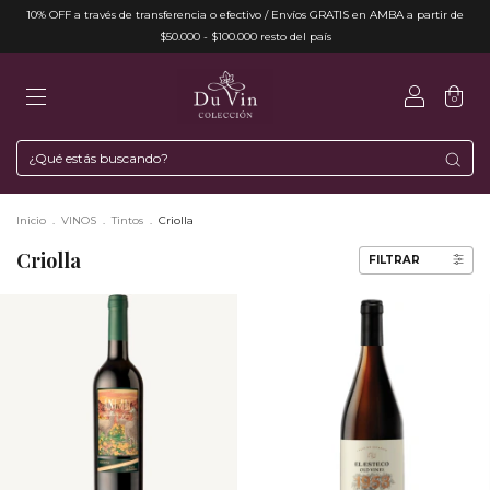
10% OFF a través de transferencia o efectivo / Envíos GRATIS en AMBA a partir de
$50.000 - $100.000 resto del país
0
Inicio
.
VINOS
.
Tintos
.
Criolla
Criolla
FILTRAR