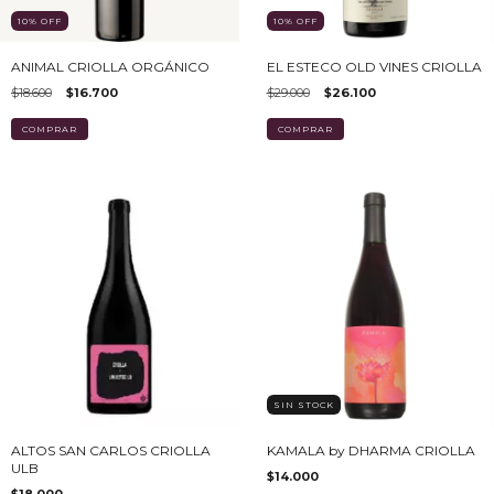
10
%
OFF
10
%
OFF
ANIMAL CRIOLLA ORGÁNICO
EL ESTECO OLD VINES CRIOLLA
$18.600
$16.700
$29.000
$26.100
SIN STOCK
ALTOS SAN CARLOS CRIOLLA
KAMALA by DHARMA CRIOLLA
ULB
$14.000