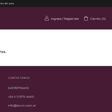
sto del país
Ingresá
/
Registráte
Carrito
(
0
)
ros.
CONTACTÁNOS
5491151796490
+54 9 11 5179-6490
info@duvin.com.ar