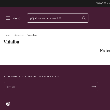
10% OFF a t
Menú
Inicio
.
Bodegas
.
Viñalba
Viñalba
No ten
SUSCRIBITE A NUESTRO NEWSLETTER