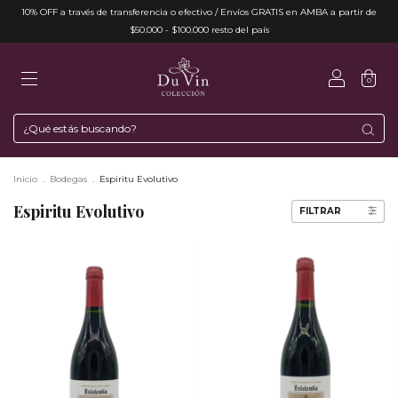
10% OFF a través de transferencia o efectivo / Envíos GRATIS en AMBA a partir de
$50.000 - $100.000 resto del país
0
Inicio
.
Bodegas
.
Espiritu Evolutivo
Espiritu Evolutivo
FILTRAR