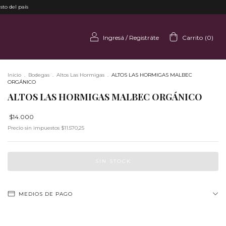
sto del país
Ingresá
/
Registráte
Carrito
(
0
)
Inicio
.
Bodegas
.
Altos Las Hormigas
.
ALTOS LAS HORMIGAS MALBEC
ORGÁNICO
ALTOS LAS HORMIGAS MALBEC ORGÁNICO
$14.000
Precio sin impuestos
$11.570,25
MEDIOS DE PAGO