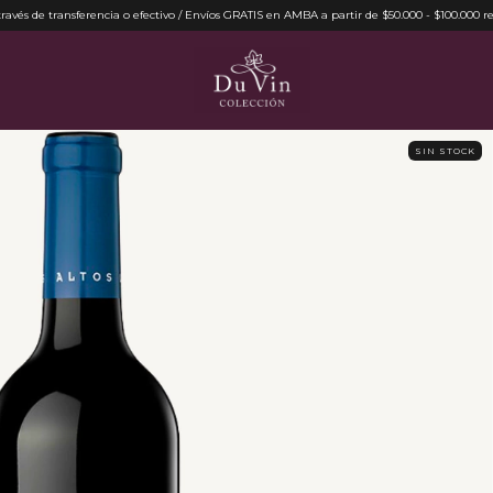
ravés de transferencia o efectivo / Envíos GRATIS en AMBA a partir de $50.000 - $100.000 re
SIN STOCK