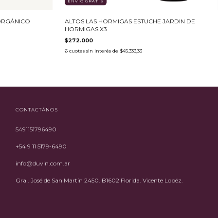
ENVÍO GRATIS
ORGÁNICO
ALTOS LAS HORMIGAS ESTUCHE JARDIN DE
HORMIGAS X3
$272.000
6
cuotas sin interés de
$45.333,33
CONTACTÁNOS
5491151796490
+54 9 11 5179-6490
info@duvin.com.ar
Gral. José de San Martín 2450. B1602 Florida. Vicente Lopéz.